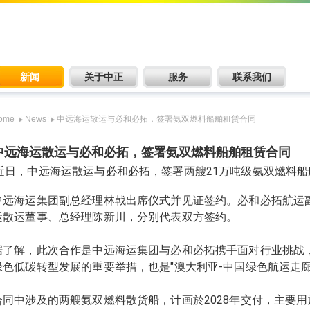
新闻
关于中正
服务
联系我们
ome
News
中远海运散运与必和必拓，签署氨双燃料船舶租赁合同
中远海运散运与必和必拓，签署氨双燃料船舶租赁合同
近日，中远海运散运与必和必拓，签署两艘21万吨级氨双燃料船
中远海运集团副总经理林戟出席仪式并见证签约。必和必拓航运副总裁E
运散运董事、总经理陈新川，分别代表双方签约。
据了解，此次合作是中远海运集团与必和必拓携手面对行业挑战
绿色低碳转型发展的重要举措，也是"澳大利亚-中国绿色航运走
合同中涉及的两艘氨双燃料散货船，计画於2028年交付，主要