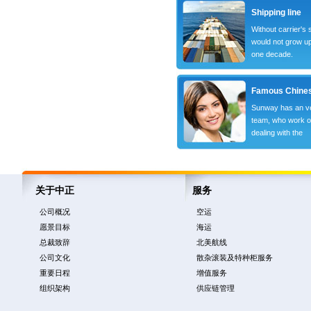
Shipping line
Without carrier's
would not grow up
one decade.
Famous Chine
Sunway has an ve
team, who work o
dealing with the
关于中正
服务
公司概况
空运
愿景目标
海运
总裁致辞
北美航线
公司文化
散杂滚装及特种柜服务
重要日程
增值服务
组织架构
供应链管理