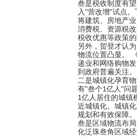
叁是税收制度有望
入"营改增"试点
将建筑、房地产业
消费税、资源税改
税收优惠等政策的
另外，贺登才认为
物流位置凸显。 
递业和网络购物发
到政府普遍关注。
二是城镇化孕育物
有"叁个1亿人"
1亿人居住的城镇
近城镇化。城镇化
规划和有效保障。
叁是区域物流布局
化泛珠叁角区域经