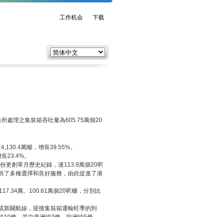
工作机会
下载
理之集裝箱吞吐量為605.75萬個20
130.4萬噸，增長39.55%。
23.4%。
更創單月歷史紀錄，達113.9萬個20呎
供了多種選擇和良好服務，由此促進了港
.34萬、100.61萬個20呎櫃，分別比
或新闢航線，迎接集裝箱運輸旺季的到