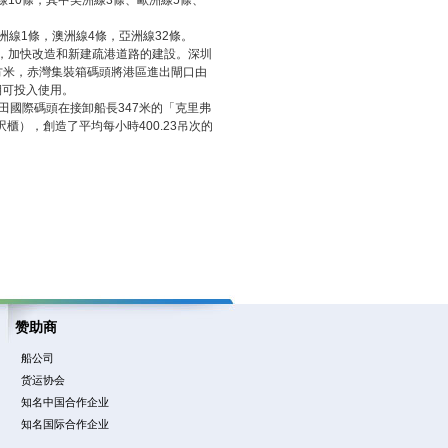
10條，其中美洲線3條、歐洲線5條、
洲線1條，澳洲線4條，亞洲線32條。
，加快改造和新建疏港道路的建設。深圳
方米，赤灣集裝箱碼頭將港區進出閘口由
期可投入使用。
田國際碼頭在接卸船長347米的「克里弗
呎櫃），創造了平均每小時400.23吊次的
赞助商
船公司
货运协会
知名中国合作企业
知名国际合作企业