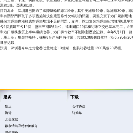
。馬士基、中遠、美國總統、以星船務、新世紀聯盟等船公司上半年在深圳港新闢航線
洲線1條、亞洲線1條。
目前為止，深圳港已開通了國際班輪航線116條，其中美洲線49條，歐洲線30條，非
圳有關部門採取了多項措施解決集疏運條件欠暢順的問題，調整充實了港口規劃用地
幾個大碼頭也積極應對碼頭堆場不足的問題，赤灣、蛇口集裝箱碼頭新增堆場6萬平
各6個擴建至各14個，鹽田三期8號泊位、進出閘口29個和明珠立交已基本完工，近
圳港口服務素質上半年繼續改善，港口操作效率不斷刷新歷史記錄。今年5月1日，鹽
．馬士基」集裝箱輪時，採用8台岸吊同時作業，共卸3,388個自然箱（折6,795個20
世界紀錄。
預測，深圳港今年之貨物吞吐量將達1.3億噸，集裝箱吞吐量1300萬個20呎櫃。
服务
下载
空运
合作协议
海运
订舱单
北美航线
散杂滚装及特种柜服务
增值服务