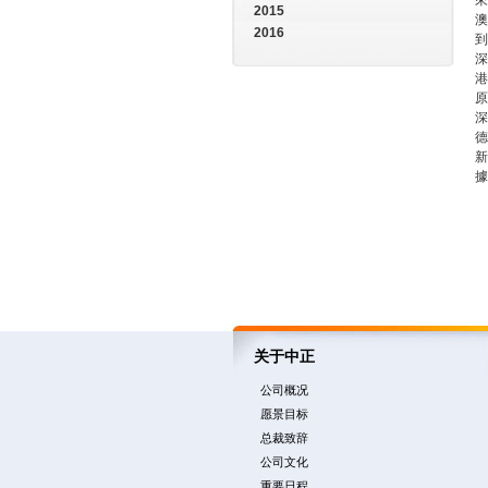
來
2015
澳
2016
到
深
港
原
深
德
新
據
关于中正
公司概况
愿景目标
总裁致辞
公司文化
重要日程