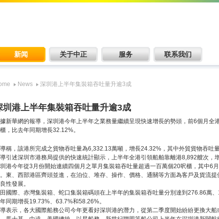
新闻
关于中正
服务
联系我们
ome
News
深圳港上半年集裝箱吞吐量升逾3成
深圳港上半年集裝箱吞吐量升逾3成
據新華網的報導，深圳港今年上半年之業務量繼續呈現快速增長的勢頭，前6個月全港所處
櫃，比去年同期增長32.12%。
導稱，該港所完成之貨物吞吐量為6,332.13萬噸，增長24.32%，其中外貿貨物吞吐量4,
導引述深圳市港務局提供的快速統計顯示，上半年全港引領船舶靠離港8,892艘次，增長
圳港今年從3月份開始連續四個月之單月集裝箱吞吐量超過一百萬個20呎櫃，其中6月份
。東、西部港區齊頭並進，在泊位、堆存、操作、價格、通關等方面為客戶及貨流提
良性發展。
田國際、赤灣集裝箱、蛇口集裝箱碼頭在上半年的集裝箱吞吐量分別達到276.86萬、117
年同期增長19.73%、63.7%和58.26%。
導表示，各大國際船務公司今年更看好深圳港的潛力，從第二季度開始紛紛更換大船